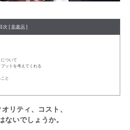
目次 [
非表示
]
りについて
トプットを考えてくれる
ること
クオリティ、コスト、
はないでしょうか。